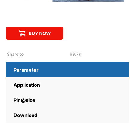
BUY NOW
Share to
69.7K
Parameter
Application
Pin@size
Download